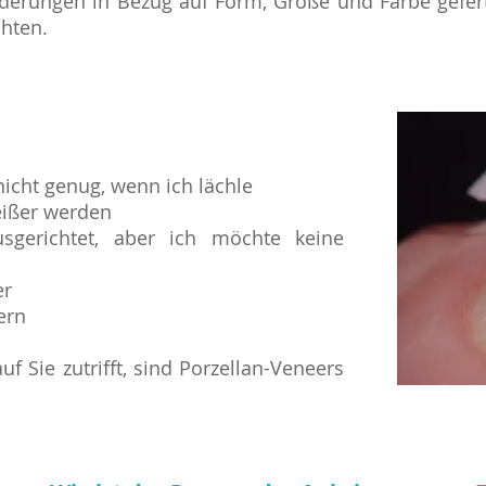
derungen in Bezug auf Form, Größe und Farbe gefert
hten.
nicht genug, wenn ich lächle
eißer werden
sgerichtet, aber ich möchte keine
er
ern
Sie zutrifft, sind Porzellan-Veneers